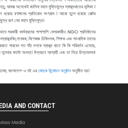
ন্তু, আমরা অনেকেই জানিনা মহান মুক্তিযুদ্ধে স্বাস্থ্যখাতের ভূমিকা ।
তুলে ধরেছে রণাঙ্গনের প্রতিরোধ সংগ্রাম । আরো তুলে ধরেছে সেক্টর
দ্ধে রূপ নেয় মহান মুক্তিযুদ্ধ।
াবে সরকারী কার্যক্রমের পাশাপাশি বেসরকারীও NGO প্রতিষ্ঠানের
্বাস্থ্যবিদ,গবেষক, বিশেষজ্ঞ চিকিৎসক, শিক্ষক এবং সাংবাদিক তাদের
করতে পারবেন গত পাঁচ দশকে স্বাস্থ্য খাতে কি কি পরিবর্তন এসেছে,
তুলনায় কতটা অনন্য। উন্নয়নে আগ্রহী এবং তা নিয়ে চিন্তাভাবনা
্র, ঢাকা, বাংলাদেশ-এ বই এর
মোড়ক উন্মোচন অনুষ্ঠান
অনুষ্ঠিত হয়।
EDIA AND CONTACT
Mass Media