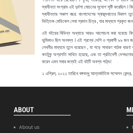
স্বাধীনতা সংগ্রাম এই দুর্দশা মোচনের সুযোগ সৃষ্টি করেছিল । কি
স্বাধীনতার পঞ্চাশ বছর: বাংলাদেশের স্বাস্থ্যখাতের বিকাশ 
ভিত্তিক মেডিকেল সেবা প্রদান চিত্র , যার মাধ্যমে প্রকৃত জনযু
এই বইয়ের বিভিন্ন অধ্যায়ে আরও আলোচনা করা হয়েছে কিভ
ভুমিকাও ছিল অনবদ্য । এই গ্রন্থে দেশি ও প্রবাসী ৯৯ জন জনস
লেখনীর মাধ্যমে তুলে ধরেছেন , যা পড়ে সাধারণ পাঠক ধারণা 
কতটুকু অগ্রগতি সাধিত হয়েছে, এবং তা প্রতিবেশী দেশগুলোর 
করেন এমন সবার জন্যই এই বইটি অবশ্য পাঠ্য।
২ এপ্রিল, ২০২২ তারিখে বঙ্গবন্ধু আন্তর্জাতিক সম্মেলন কেন্দ
ABOUT
M
About us