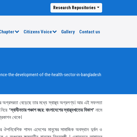
Research Repositories
Chapter
Citizens Voice
Gallery
Contact us
ence-the-development-of-the-health-sector-in-bangladesh
র অগ্রসরতা বেড়েছে তার মধ্যে স্বাস্থ্য অগ্রগণ্য। আর এই সফলতা
 নিয়ে
‘স্বাধীনতার পঞ্চাশ বছর: বাংলাদেশের স্বাস্থ্যখাতের বিকাশ’
নামে
 প্রকাশন থেকে।
 ঔপনিবেশিক শাসন এদেশের মানুষের সামাজিক অবস্থান দুর্বল ও
 ছিল এ অঞ্চলের ক্ষমতাহীন মানুষের নিত্যসঙ্গী । একাত্তরে আমাদের